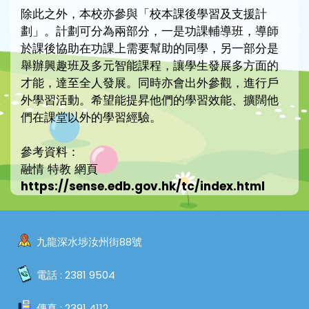
除此之外，本校亦參與「校本課後學習及支援計
劃」。計劃可分為兩部分，一是功課輔導班，導師
於課後協助在功課上需要幫助的同學，另一部分是
舉辦興趣班及多元智能課程，讓學生發展多方面的
才能，達至全人發展。同時亦會出外參觀，進行戶
外學習活動。希望能提昇他們的學習效能、擴闊他
們在課堂以外的學習經驗。
參考資料：
融情 特教 網頁
https://sense.edb.gov.hk/tc/index.html
九龍深水埗汝州街88號
電話 :
2381 9504
傳真 :
2391 4112